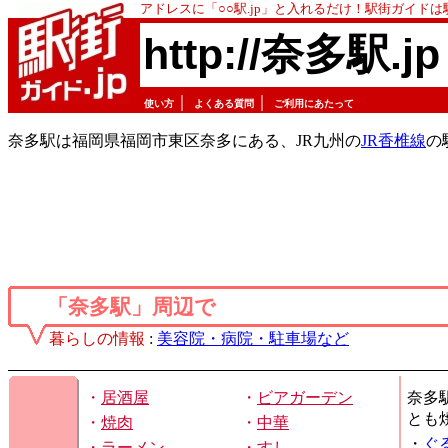
アドレスに「○○駅.jp」と入れるだけ！駅街ガイド
http://奈多駅.jp
｜
｜
使い方
よくある質問
ご利用にあたって
奈多駅は福岡県福岡市東区奈多にある、JR九州の
JR香椎線
の
「奈多駅」周辺で
暮らしの情報
:
美容院・病院・駐車場など
・
居酒屋
・
ビアガーデン
奈多
とも
・
焼肉
・
中華
・
ぐ
・
ラーメン
・
すし