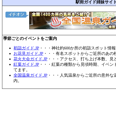
駅街ガイド姉妹サイ
季節ごとのイベントをご案内
初詣ガイド.JP
・・・神社約600か所の初詣スポット情
お花見ガイド.JP
・・・有名スポットからご近所のあの桜
花火大会ガイド.JP
・・・アクセス、打ち上げ本数、見
紅葉ガイド.JP
・・・紅葉の種類から見頃時期、イベン
てます。
全国温泉ガイド.JP
・・・人気温泉からご近所の意外な
内。