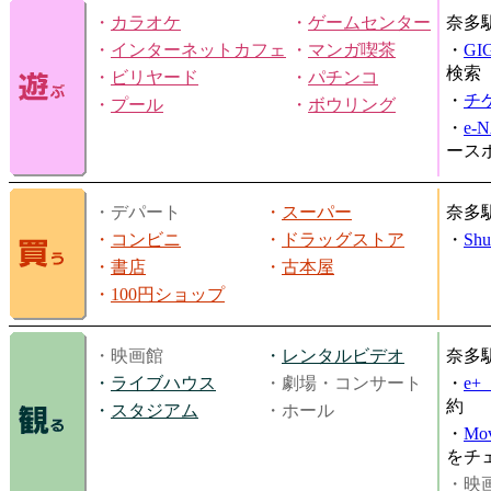
・
カラオケ
・
ゲームセンター
奈多
・
インターネットカフェ
・
マンガ喫茶
・
GI
検索
・
ビリヤード
・
パチンコ
・
チ
・
プール
・
ボウリング
・
e-
ース
・デパート
・
スーパー
奈多
・
コンビニ
・
ドラッグストア
・
Shu
・
書店
・
古本屋
・
100円ショップ
・映画館
・
レンタルビデオ
奈多
・
ライブハウス
・劇場・コンサート
・
e
約
・
スタジアム
・ホール
・
Mov
をチ
・映画