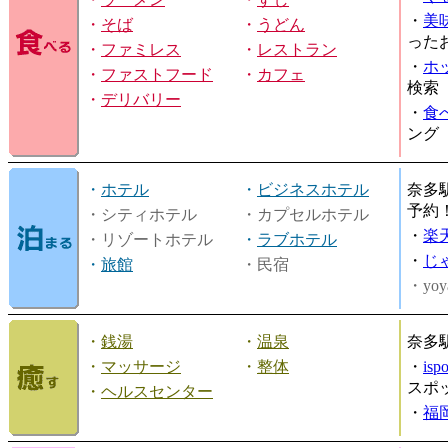
・
美
・
そば
・
うどん
った
・
ファミレス
・
レストラン
・
ホ
・
ファストフード
・
カフェ
検索
・
デリバリー
・
食
ング
・
ホテル
・
ビジネスホテル
奈多
予約
・シティホテル
・カプセルホテル
・
楽
・リゾートホテル
・
ラブホテル
・
じ
・
旅館
・民宿
・yoy
・
銭湯
・
温泉
奈多
・
マッサージ
・
整体
・
is
スポ
・
ヘルスセンター
・
福