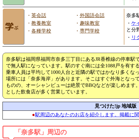
・
英会話
・
外国語会話
奈多
・
教養教室
・
趣味教室
・
ケ
と分
・
各種学校
・
専門学校
・
リ
奈多駅は福岡県福岡市奈多三丁目にあるJR香椎線の停車駅
で無人駅になっています。駅のすぐ南には全1088戸を有す
乗車人員は平均して1000人台と近隣の駅ではかなり多くな
場所には「奈多海岸」があります。そこはすぐ外海となっ
ものの、オーシャンビューは絶景でBBQなどが楽しめます
とした飲食店が多く営業しています。
見つけた!jp 地域版
●
駅周辺のあなたのお店を紹介します。掲載に
「奈多駅」周辺の