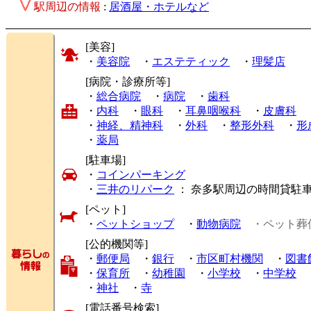
駅周辺の情報
:
居酒屋・ホテルなど
[美容]
・
美容院
・
エステティック
・
理髪店
[病院・診療所等]
・
総合病院
・
病院
・
歯科
・
内科
・
眼科
・
耳鼻咽喉科
・
皮膚科
・
神経、精神科
・
外科
・
整形外科
・
形
・
薬局
[駐車場]
・
コインパーキング
・
三井のリパーク
： 奈多駅周辺の時間貸駐
[ペット]
・
ペットショップ
・
動物病院
・ペット葬
[公的機関等]
・
郵便局
・
銀行
・
市区町村機関
・
図書
・
保育所
・
幼稚園
・
小学校
・
中学校
・
神社
・
寺
[電話番号検索]