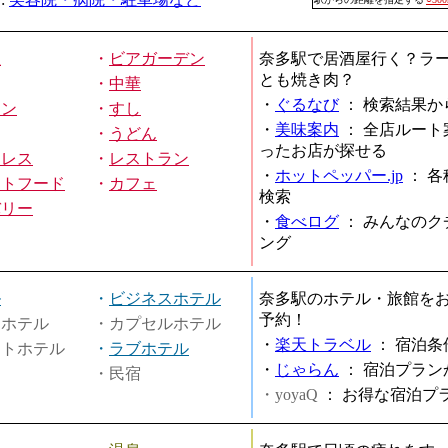
屋
・
ビアガーデン
奈多駅で居酒屋行く？ラ
とも焼き肉？
・
中華
・
ぐるなび
：
検索結果か
メン
・
すし
・
美味案内
：
全店ルート
・
うどん
ったお店が探せる
ミレス
・
レストラン
・
ホットペッパー.jp
：
各
ストフード
・
カフェ
検索
バリー
・
食べログ
：
みんなのク
ング
ル
・
ビジネスホテル
奈多駅のホテル・旅館を
予約！
ィホテル
・カプセルホテル
・
楽天トラベル
：
宿泊条
ートホテル
・
ラブホテル
・
じゃらん
：
宿泊プラン
・民宿
・yoyaQ
：
お得な宿泊プ