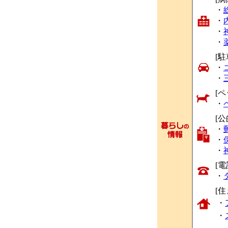
・
・
・
・
[駐
・
・
[ペ
・
[
・
・
・
[
・
[
・
・