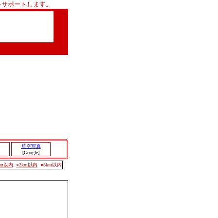
をサポートします。
航空写真
[Google]
0m以内
○2km以内
●5km以内