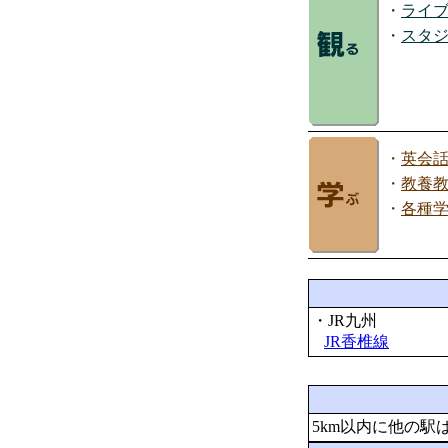
・
ライ
・
スタ
・
英会
・
教養
・
各種
・JR九州
JR香椎線
5km以内に他の駅