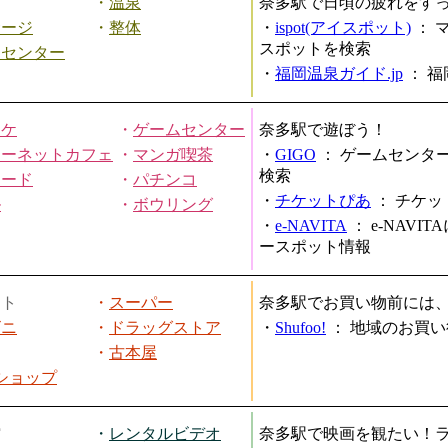
・
温泉
奈多駅で日頃の疲れをす
サージ
・
整体
・
ispot(アイスポット)
：
スポットを検索
スセンター
・
福岡温泉ガイド.jp
：
福
オケ
・
ゲームセンター
奈多駅で遊ぼう！
ターネットカフェ
・
マンガ喫茶
・
GIGO
：
ゲームセンタ
検索
ヤード
・
パチンコ
・
チケットぴあ
：
チケッ
ル
・
ボウリング
・
e-NAVITA
：
e-NAVI
ースポット情報
ート
・
スーパー
奈多駅でお買い物前には
ビニ
・
ドラッグストア
・
Shufoo!
：
地域のお買い
・
古本屋
円ショップ
館
・
レンタルビデオ
奈多駅で映画を観たい！