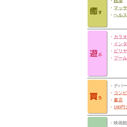
・
銭湯
・
マッ
・
ヘル
・
カラ
・
イン
・
ビリ
・
プー
・デパ
・
コン
・
書店
・
100
・映画