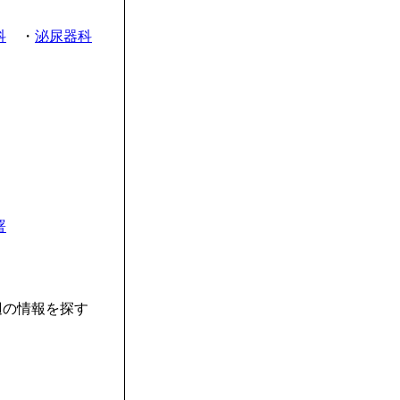
科
・
泌尿器科
署
辺の情報を探す