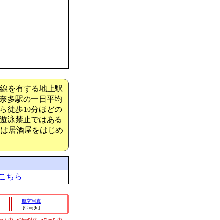
1線を有する地上駅
め奈多駅の一日平均
ら徒歩10分ほどの
遊泳禁止ではある
には居酒屋をはじめ
こちら
航空写真
[Google]
0m以内
○2km以内
●5km以内