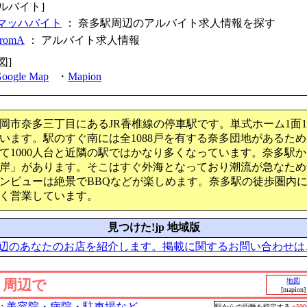
アルバイト]
マッハバイト
： 奈多駅周辺のアルバイト求人情報を探す
fromA
：
アルバイト求人情報
図]
oogle Map
・
Mapion
岡市奈多三丁目にあるJR香椎線の停車駅です。単式ホーム1面
います。駅のすぐ南には全1088戸を有する奈多団地があるた
て1000人台と近隣の駅ではかなり多くなっています。奈多駅か
岸」があります。そこはすぐ外海となっており潮流が急なため
ンビューは絶景でBBQなどが楽しめます。奈多駅の徒歩圏内
く営業しています。
見つけた!jp 地域版
辺のあなたのお店を紹介します。掲載に関するお問い合わせは
」周辺で
地図
[mapion]
:
美容院・病院・駐車場など
駅からの距離を指定する
○50