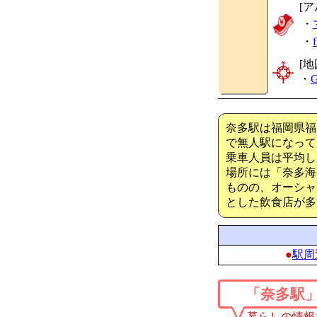
[
・
・
[地
・
G
奈多駅は福岡県福
で無人駅になって
乗車人員は平均し
場所には「奈多海
ものの、オーシャ
とした飲食店が多
●
駅周
「奈多駅
暮らしの情報