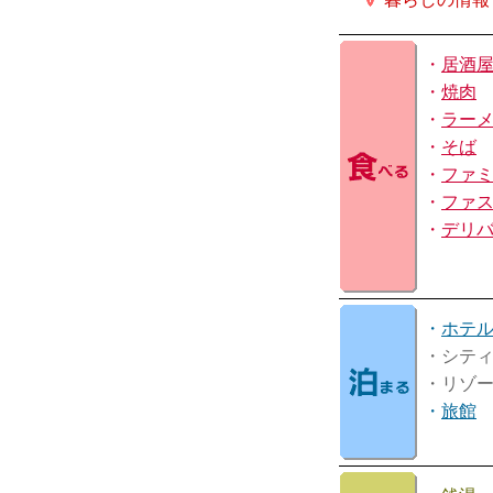
・
居酒
・
焼肉
・
ラー
・
そば
・
ファ
・
ファ
・
デリ
・
ホテ
・シテ
・リゾ
・
旅館