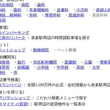
総合病院
・
病院
・
歯科
内科
・
眼科
・
耳鼻咽喉科
・
皮膚科
・
小児科
・
産婦人
神経、精神科
・
外科
・
整形外科
・
形成外科
・美容外科
薬局
車場]
コインパーキング
三井のリパーク
： 奈多駅周辺の時間貸駐車場を探す
ット]
ペットショップ
・
動物病院
・ペット葬儀
公的機関等]
郵便局
・
銀行
・
市区町村機関
・
図書館
・
公園
・
警察
保育所
・
幼稚園
・
小学校
・
中学校
・
高校
・
大学
神社
・
寺
電話番号検索]
タウンページ
： 全国1,100万件のお店・会社情報から奈多駅周
住まいを借りる]
アパマンショップ
： こだわり検索メニューで探す
スマイティ(賃貸)
： 駅周辺の賃貸物件を一覧表示