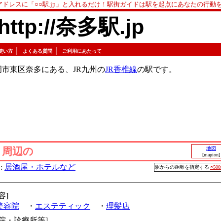
アドレスに「○○駅.jp」と入れるだけ！駅街ガイドは駅を起点にあなたの行動
http://奈多駅.jp
｜
｜
使い方
よくある質問
ご利用にあたって
市東区奈多にある、JR九州の
JR香椎線
の駅です。
」周辺の
地図
[mapion]
:
居酒屋・ホテルなど
駅からの距離を指定する
○50
容]
美容院
・
エステティック
・
理髪店
病院・診療所等]