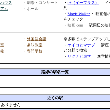
ブハウス
・劇場・コンサート
・
e+（イープラス）
：
イ
約
ジアム
・ホール
・
Movie Walker
：
映画館
をチェック
・映画.com
：
駅周辺の映
話
・
外国語会話
奈多駅でステップアップ
教室
・
趣味教室
・
ケイコとマナブ
：
講座
と分野で検索
学校
・
専門学校
・
リクナビ進学
：
進学情
路線の駅名一覧
近くの駅
はありません